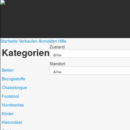
Startseite
Verkaufen
Anmelden
Hilfe
Zustand
Kategorien
Standort
Betten
Bezugsstoffe
Chaiselongue
Footstool
Hundesofas
Kinder
Kleinmöbel