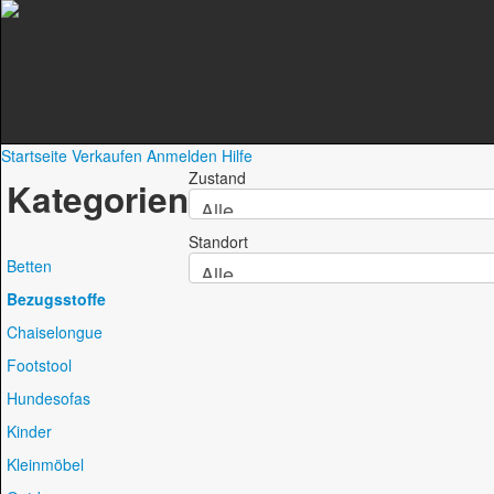
Startseite
Verkaufen
Anmelden
Hilfe
Zustand
Kategorien
Standort
Betten
Bezugsstoffe
Chaiselongue
Footstool
Hundesofas
Kinder
Kleinmöbel